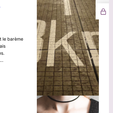
–
t le barème
ais
es.
n…