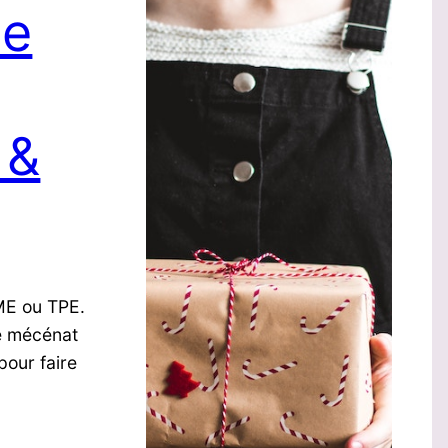
le
 &
PME ou TPE.
de mécénat
pour faire