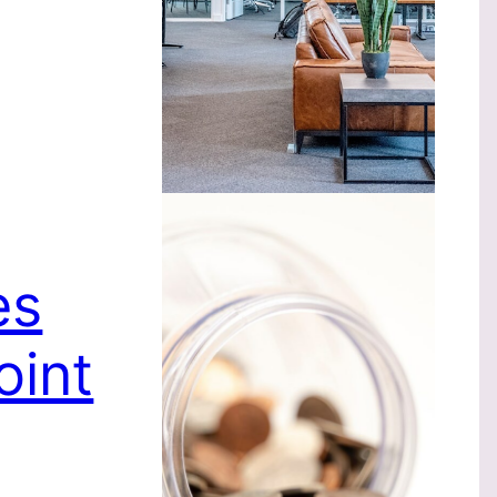
es
oint