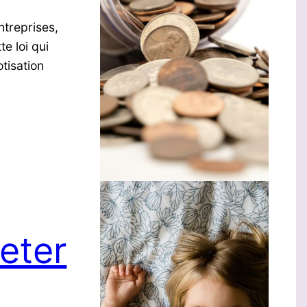
ntreprises,
e loi qui
tisation
eter