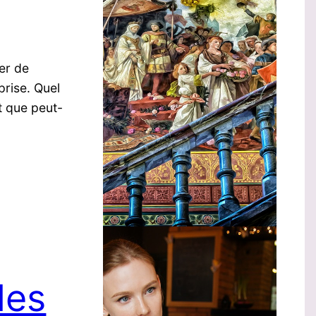
ier de
prise. Quel
t que peut-
des