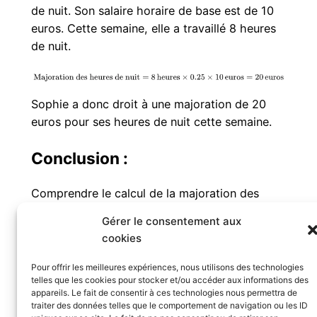
de nuit. Son salaire horaire de base est de 10
euros. Cette semaine, elle a travaillé 8 heures
de nuit.
Sophie a donc droit à une majoration de 20
euros pour ses heures de nuit cette semaine.
Conclusion :
Comprendre le calcul de la majoration des
heures de nuit est essentiel pour les
Gérer le consentement aux
employeurs et les salariés. En respectant les
cookies
réglementations en vigueur et les accords
collectifs, vous pouvez garantir une
Pour offrir les meilleures expériences, nous utilisons des technologies
telles que les cookies pour stocker et/ou accéder aux informations des
rémunération équitable pour les heures de nuit
appareils. Le fait de consentir à ces technologies nous permettra de
effectuées. N’hésitez pas à
consulter un expert
traiter des données telles que le comportement de navigation ou les ID