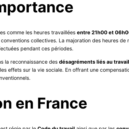
importance
ies comme les heures travaillées
entre 21h00 et 06h
es conventions collectives. La majoration des heures de 
effectuées pendant ces périodes.
ns la reconnaissance des
désagréments liés au travail
les effets sur la vie sociale. En offrant une compensatio
nventionnels.
n en France
est régie par le
Code du travail
ainsi que par les
conv