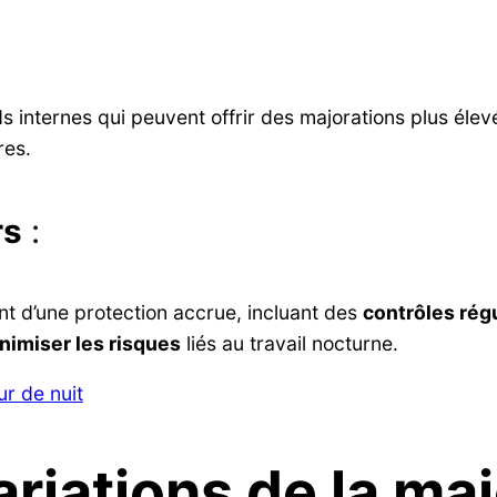
 internes qui peuvent offrir des majorations plus éle
res.
rs
:
ent d’une protection accrue, incluant des
contrôles régu
imiser les risques
liés au travail nocturne.
r de nuit
ariations de la ma