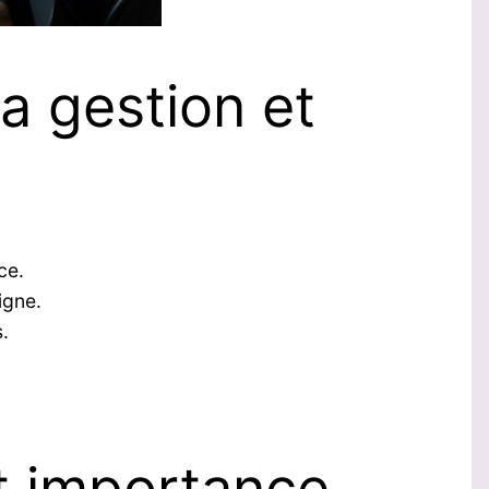
la gestion et
e​.
igne.
.
t importance