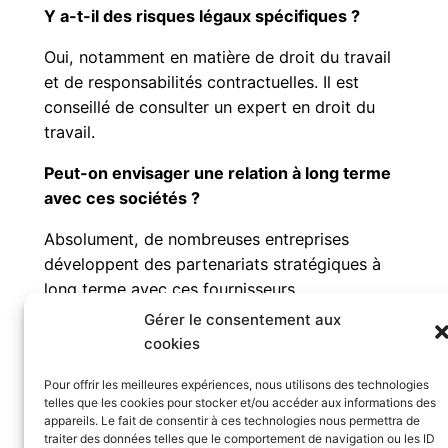
Y a-t-il des risques légaux spécifiques ?
Oui, notamment en matière de droit du travail
et de responsabilités contractuelles. Il est
conseillé de consulter un expert en droit du
travail.
Peut-on envisager une relation à long terme
avec ces sociétés ?
Absolument, de nombreuses entreprises
développent des partenariats stratégiques à
long terme avec ces fournisseurs.
Gérer le consentement aux
La société de mise à disposition du personnel
cookies
représente une solution flexible et innovante
pour les cabinets comptables. Si gérée
Pour offrir les meilleures expériences, nous utilisons des technologies
telles que les cookies pour stocker et/ou accéder aux informations des
correctement, elle peut offrir un avantage
appareils. Le fait de consentir à ces technologies nous permettra de
compétitif significatif. Toutefois, il est crucial
traiter des données telles que le comportement de navigation ou les ID